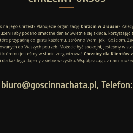
s na jego Chrzest? Planujecie organizację
Chrzcin w Ursusie
? Zależ
użeni i aby podano smaczne dania? Świetnie się składa, korzystając 
 które przypadną do gustu każdemu, zarówno Wam, jak i Gościom. Z
osowanych do Waszych potrzeb. Możecie być spokojni, jesteśmy w sta
ęki któremu jesteśmy w stanie zorganizować
Chrzciny dla Klientów 
 i dla każdego dajemy z siebie wszystko. Współpracując z nami możec
: biuro@goscinnachata.pl, Telefon